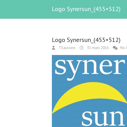
Logo Synersun_(455×512)
Logo Synersun_(455×512)
TSaussine
31 mars 2016
No 